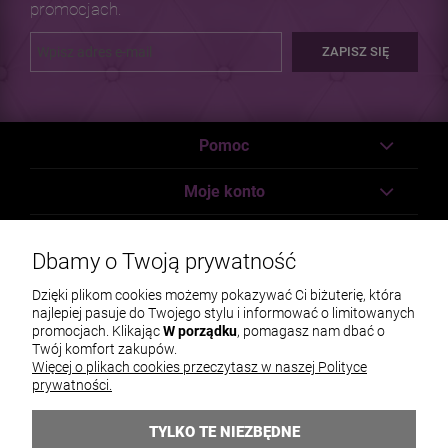
promocjach.
ZAPISZ SIĘ
Pomoc
Moje konto
Płatności i dostawa
Dbamy o Twoją prywatność
Informacje
Dzięki plikom cookies możemy pokazywać Ci biżuterię, która
najlepiej pasuje do Twojego stylu i informować o limitowanych
O nas
promocjach. Klikając
W porządku
, pomagasz nam dbać o
Twój komfort zakupów.
Więcej o plikach cookies przeczytasz w naszej Polityce
prywatności.
TYLKO TE NIEZBĘDNE