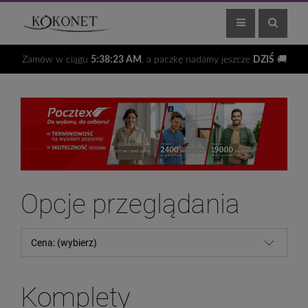
Zamów w ciągu
5:38:22 AM
, a paczkę nadamy jeszcze
DZIŚ
🚚
Opcje przeglądania
Cena: (wybierz)
Komplety