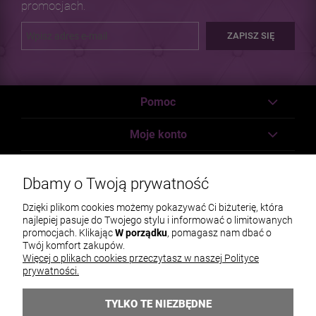
promocjach.
ZAPISZ SIĘ
Pomoc
Moje konto
Płatności i dostawa
Dbamy o Twoją prywatność
Informacje
Dzięki plikom cookies możemy pokazywać Ci biżuterię, która
najlepiej pasuje do Twojego stylu i informować o limitowanych
O nas
promocjach. Klikając
W porządku
, pomagasz nam dbać o
Twój komfort zakupów.
Więcej o plikach cookies przeczytasz w naszej Polityce
prywatności.
TYLKO TE NIEZBĘDNE