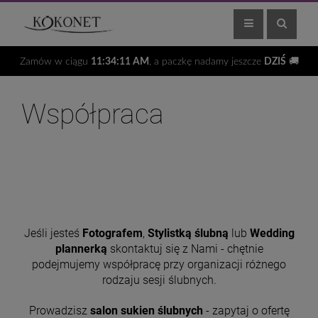
Zamów w ciągu
11:34:11 AM
, a paczkę nadamy jeszcze
DZIŚ
🚚
Współpraca
Jeśli jesteś
Fotografem
,
Stylistką ślubną
lub
Wedding
plannerką
skontaktuj się z Nami - chętnie
podejmujemy współpracę przy organizacji różnego
rodzaju sesji ślubnych.
Prowadzisz
salon sukien ślubnych
- zapytaj o ofertę