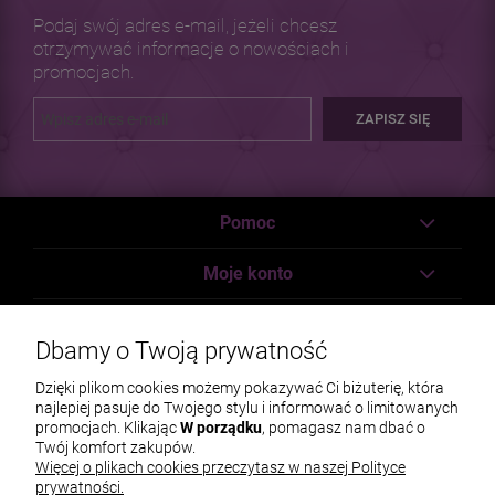
Podaj swój adres e-mail, jeżeli chcesz
otrzymywać informacje o nowościach i
promocjach.
ZAPISZ SIĘ
Pomoc
Moje konto
Płatności i dostawa
Dbamy o Twoją prywatność
Informacje
Dzięki plikom cookies możemy pokazywać Ci biżuterię, która
najlepiej pasuje do Twojego stylu i informować o limitowanych
O nas
promocjach. Klikając
W porządku
, pomagasz nam dbać o
Twój komfort zakupów.
Więcej o plikach cookies przeczytasz w naszej Polityce
prywatności.