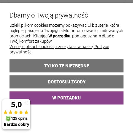
Dbamy o Twoją prywatność
Opaska ślubna złota z listkami i cyrkoniami
Dzięki plikom cookies możemy pokazywać Ci biżuterię, która
najlepiej pasuje do Twojego stylu i informować o limitowanych
59,00 zł
promocjach. Klikając
W porządku
, pomagasz nam dbać o
Twój komfort zakupów.
Więcej o plikach cookies przeczytasz w naszej Polityce
prywatności.
TYLKO TE NIEZBĘDNE
DOSTOSUJ ZGODY
W PORZĄDKU