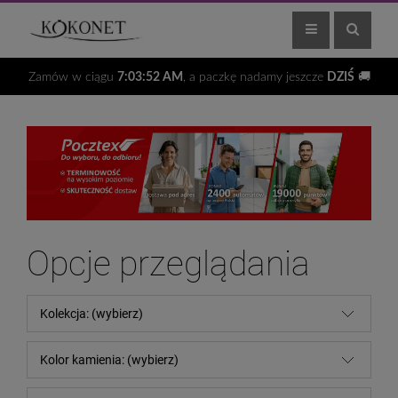
Zamów w ciągu
7:03:51 AM
, a paczkę nadamy jeszcze
DZIŚ
🚚
Opcje przeglądania
Kolekcja: (wybierz)
Kolor kamienia: (wybierz)