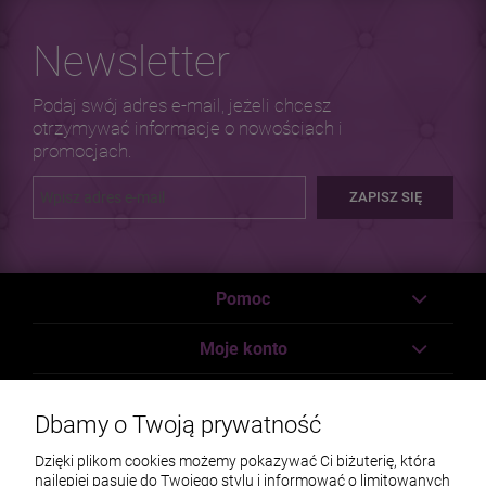
Newsletter
Podaj swój adres e-mail, jeżeli chcesz
otrzymywać informacje o nowościach i
promocjach.
ZAPISZ SIĘ
Pomoc
Moje konto
Płatności i dostawa
Dbamy o Twoją prywatność
Informacje
Dzięki plikom cookies możemy pokazywać Ci biżuterię, która
najlepiej pasuje do Twojego stylu i informować o limitowanych