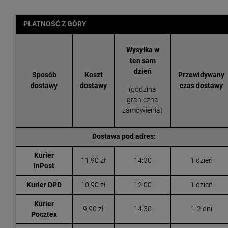
PŁATNOŚĆ Z GÓRY
Wysyłka w
ten sam
dzień
Sposób
Koszt
Przewidywany
dostawy
dostawy
czas dostawy
(godzina
graniczna
zamówienia)
Dostawa pod adres:
Kurier
11,90 zł
14:30
1 dzień
InPost
Kurier DPD
10,90 zł
12:00
1 dzień
Kurier
9,90 zł
14:30
1-2 dni
Pocztex