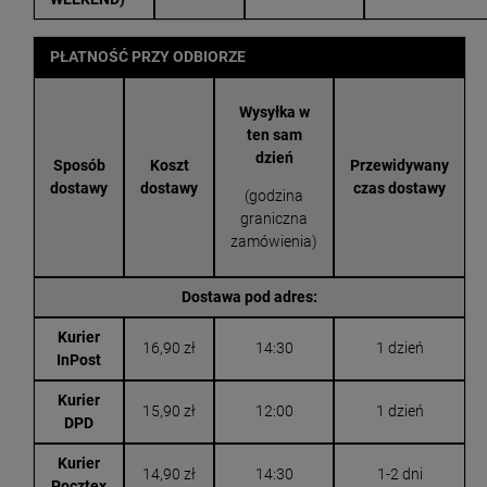
PŁATNOŚĆ PRZY ODBIORZE
Wysyłka w
ten sam
dzień
Sposób
Koszt
Przewidywany
dostawy
dostawy
czas dostawy
(godzina
graniczna
zamówienia)
Dostawa pod adres:
Kurier
16,90 zł
14:30
1 dzień
InPost
Kurier
15,90 zł
12:00
1 dzień
DPD
Kurier
14,90 zł
14:30
1-2 dni
Pocztex