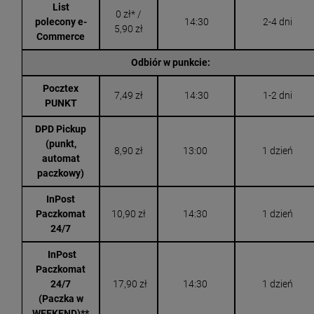
List
0 zł* /
polecony e-
14:30
2-4 dni
5,90 zł
Commerce
Odbiór w punkcie:
Pocztex
7,49 zł
14:30
1-2 dni
PUNKT
DPD Pickup
(punkt,
8,90 zł
13:00
1 dzień
automat
paczkowy)
InPost
Paczkomat
10,90 zł
14:30
1 dzień
24/7
InPost
Paczkomat
24/7
17,90 zł
14:30
1 dzień
(Paczka w
WEEKEND)**