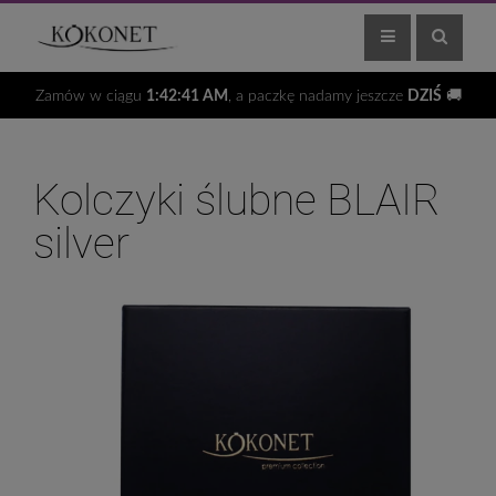
Zamów w ciągu
1:42:40 AM
, a paczkę nadamy jeszcze
DZIŚ
🚚
Kolczyki ślubne BLAIR
silver