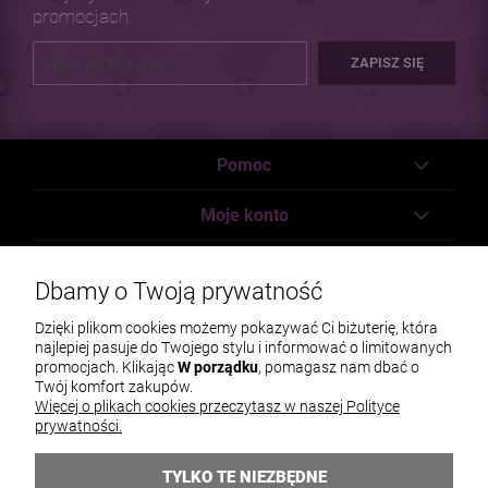
promocjach.
ZAPISZ SIĘ
Pomoc
Moje konto
Płatności i dostawa
Dbamy o Twoją prywatność
Informacje
Dzięki plikom cookies możemy pokazywać Ci biżuterię, która
najlepiej pasuje do Twojego stylu i informować o limitowanych
O nas
promocjach. Klikając
W porządku
, pomagasz nam dbać o
Twój komfort zakupów.
Więcej o plikach cookies przeczytasz w naszej Polityce
prywatności.
TYLKO TE NIEZBĘDNE