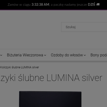
Zamów w ciągu
3:32:37 AM
, a paczkę nadamy jeszcze
DZIŚ
🚚
Biżuteria Wieczorowa
Ozdoby do włosów
Bony pod
Kolczyki ślubne LUMINA silver
zyki ślubne LUMINA silver