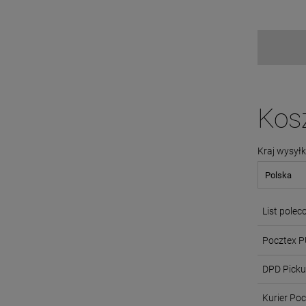
Kos
Kraj wysyłk
List pole
Pocztex 
DPD Pick
Kurier Po