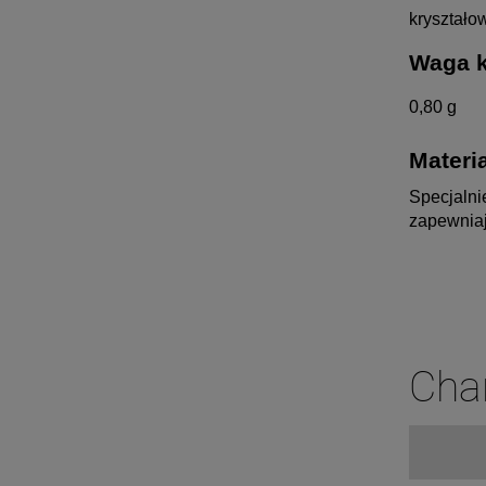
kryształow
Waga k
0,80 g
Materia
Specjalni
zapewniaj
Cha