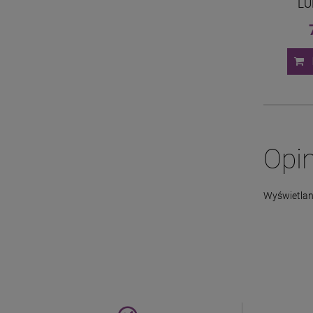
LU
Opin
Wyświetlane