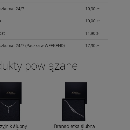
czkomat 24/7
10,90 zł
D
10,90 zł
ost
11,90 zł
aczkomat 24/7 (Paczka w WEEKEND)
17,90 zł
dukty powiązane
zyjnik ślubny
Bransoletka ślubna