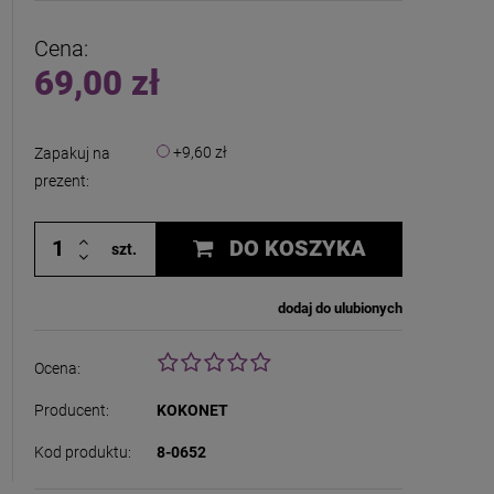
 zawiera ewentualnych kosztów
i
Cena:
69,00 zł
+9,60 zł
Zapakuj na
prezent:
DO KOSZYKA
szt.
dodaj do ulubionych
Ocena:
Producent:
KOKONET
Kod produktu:
8-0652