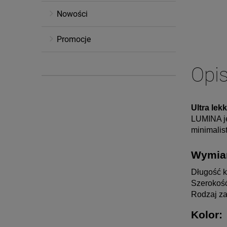
Nowości
Promocje
Opi
Ultra lek
LUMINA jes
minimalist
Wymia
Długość k
Szerokość
Rodzaj zap
Kolor: