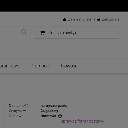
Zarejestruj się
Zaloguj się
Koszyk:
(pusty)
arunkowe
Promocje
Nowości
Dostępność:
na wyczerpaniu
Wysyłka w:
24 godziny
Dostawa:
Darmowa
sprawdź formy dostawy