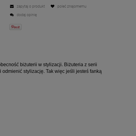
zapytaj o produkt
poleć znajomemu
dodaj opinię
cność biżuterii w stylizacji. Biżuteria z serii 
dmienić stylizację. Tak więc jeśli jesteś fanką 