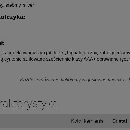
y, srebrny, silver
olczyka:
ł: 
e zaprojektowany stop jubilerski, hipoalergiczny, zabezpieczon
ą cyrkonie szlifowane sześciennie klasy AAA+ oprawiane ręc
Każde zamówienie pakujemy w gustowne pudełko z lo
rakterystyka
Kolor kamienia
Cristal