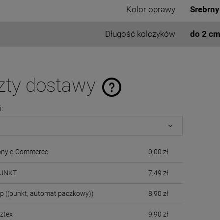
Kolor oprawy
Srebrny
Długość kolczyków
do 2 c
zty dostawy
i:
Cena nie zawiera ewentualnych kosztó
płatności
cony e-Commerce
0,00 zł
PUNKT
7,49 zł
up
((punkt, automat paczkowy))
8,90 zł
cztex
9,90 zł