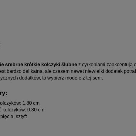
s
kie srebrne krótkie kolczyki ślubne
z cyrkoniami zaakcentują obe
t bardzo delikatna, ale czasem nawet niewielki dodatek potrafi o
ycznych dodatków, to wybierz modele z tej serii.
ry:
olczyków: 1,80 cm
 kolczyków: 0,80 cm
ięcia: sztyft