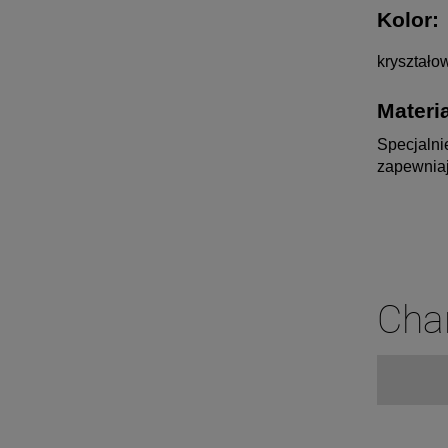
Kolor:
kryształow
Materia
Specjalni
zapewniaj
Cha