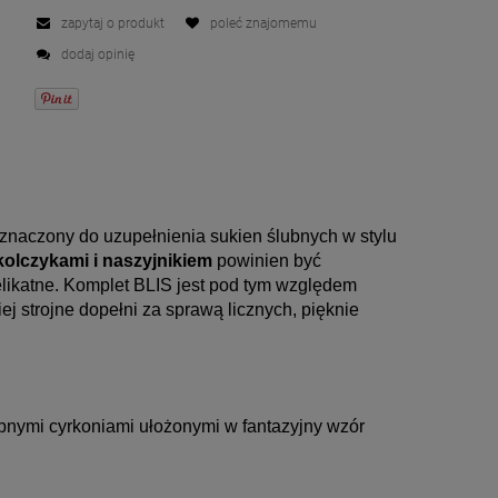
zapytaj o produkt
poleć znajomemu
dodaj opinię
eznaczony do uzupełnienia sukien ślubnych w stylu 
 kolczykami i naszyjnikiem
 powinien być 
delikatne. Komplet BLIS jest pod tym względem 
ej strojne dopełni za sprawą licznych, pięknie 
obnymi cyrkoniami ułożonymi w fantazyjny wzór 