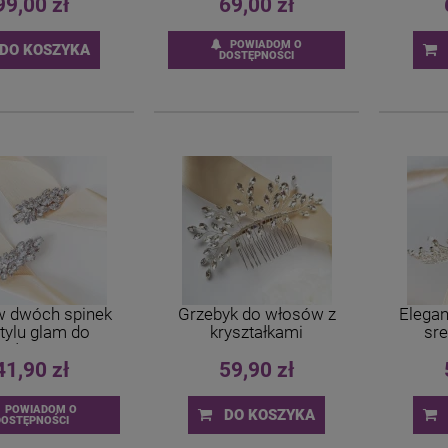
99,00 zł
69,00 zł
POWIADOM O
DO KOSZYKA
DOSTĘPNOŚCI
w dwóch spinek
Grzebyk do włosów z
Elegan
tylu glam do
kryształkami
sr
włosów
41,90 zł
59,90 zł
POWIADOM O
DO KOSZYKA
DOSTĘPNOŚCI