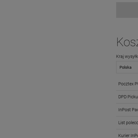
Kos
Kraj wysyłk
Pocztex 
DPD Pick
InPost Pa
List pole
Kurier InP