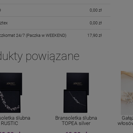
D
0,00 zł
cztex
0,00 zł
aczkomat 24/7 (Paczka w WEEKEND)
17,90 zł
dukty powiązane
soletka ślubna
Bransoletka ślubna
Gałą
RUSTIC
TOPEA silver
włosów
z