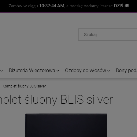
Zamów w ciągu
10:37:43 AM
, a paczkę nadamy jeszcze
DZIŚ
🚚
Biżuteria Wieczorowa
Ozdoby do włosów
Bony pod
Komplet ślubny BLIS silver
let ślubny BLIS silver