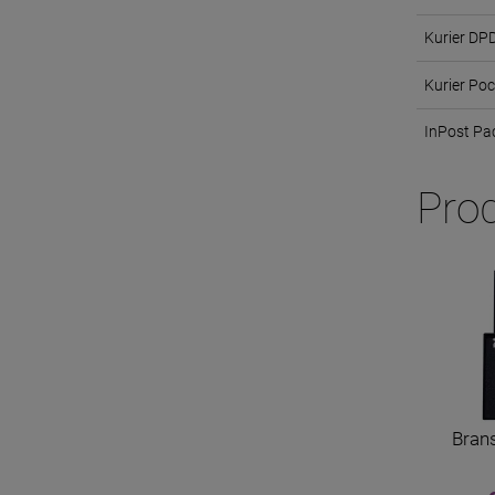
Kurier DP
Kurier Po
InPost P
Pro
Bran