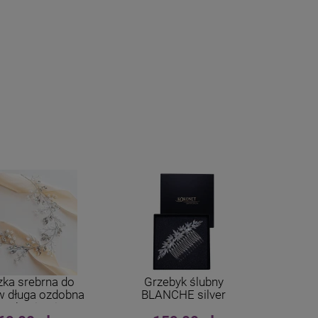
zka srebrna do
Grzebyk ślubny
 długa ozdobna
BLANCHE silver
 cyrkoniami