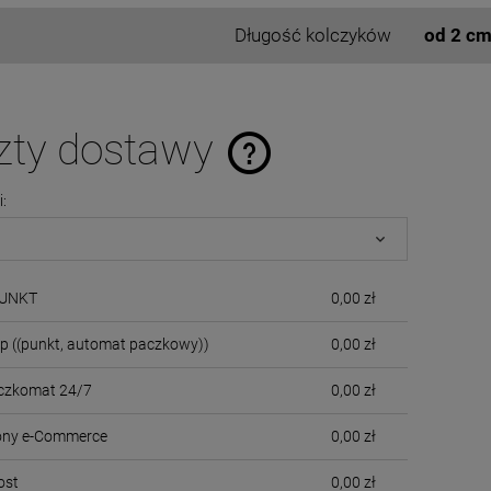
Długość kolczyków
od 2 c
zty dostawy
i:
Cena nie zawiera ewentualnych kosztó
płatności
PUNKT
0,00 zł
up
((punkt, automat paczkowy))
0,00 zł
czkomat 24/7
0,00 zł
cony e-Commerce
0,00 zł
ost
0,00 zł