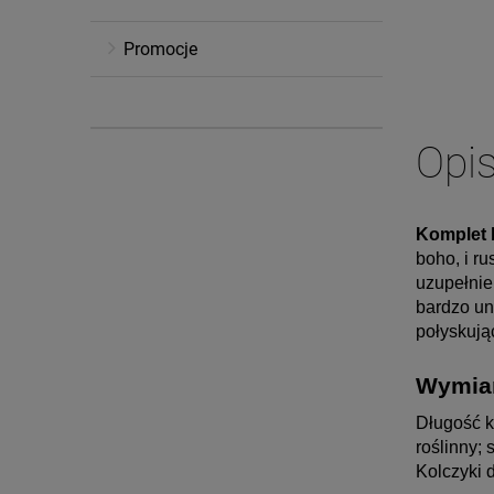
Promocje
Opi
Komplet b
boho, i r
uzupełnien
bardzo uni
połyskują
Wymia
Długość k
roślinny;
Kolczyki 