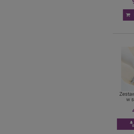
Zesta
w s