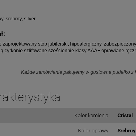
y, srebrny, silver
ł: 
e zaprojektowany stop jubilerski, hipoalergiczny, zabezpieczon
ą cyrkonie szlifowane sześciennie klasy AAA+ oprawiane ręc
Każde zamówienie pakujemy w gustowne pudełko z lo
rakterystyka
Kolor kamienia
Cristal
Kolor oprawy
Srebrny