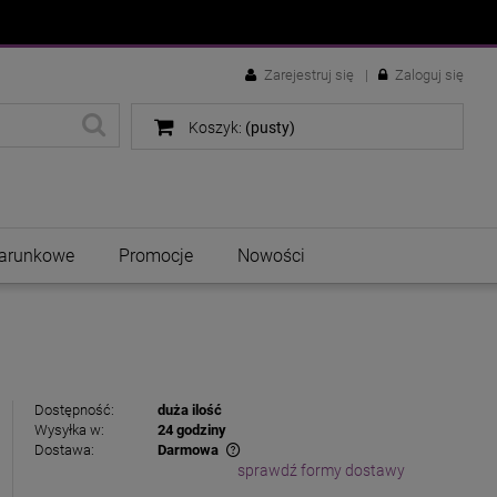
Zarejestruj się
Zaloguj się
Koszyk:
(pusty)
arunkowe
Promocje
Nowości
Dostępność:
duża ilość
Wysyłka w:
24 godziny
Dostawa:
Darmowa
sprawdź formy dostawy