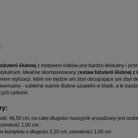
s
iżuterii ślubnej
 z motywem listków jest bardzo delikatny i prz
ustykalnym. Idealnie skomponowany z
estaw biżuterii ślubnej z
iem stylizacji, które nie będzie ani zbyt obciążające ani zbyt 
wersalny - subtelne suknie ślubne uzupełni w blask, a te bardzi
cych cyrkonii.
ry:
olii: 46,50 cm, na całej długości naszyjnik wysadzany jest ozd
 szerokość 1,00 cm
do kompletu o długości 2,20 cm, szerokości 1,00 cm