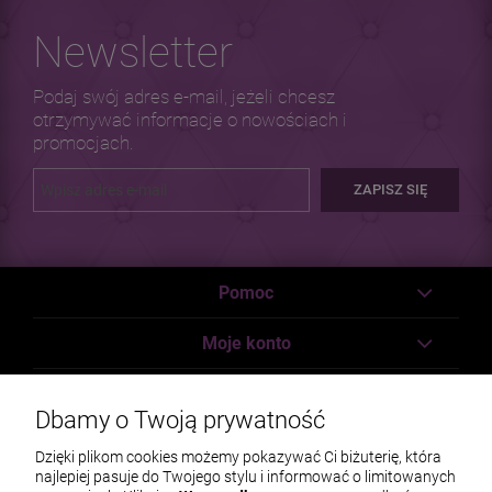
Newsletter
Podaj swój adres e-mail, jeżeli chcesz
otrzymywać informacje o nowościach i
promocjach.
ZAPISZ SIĘ
Pomoc
Moje konto
Płatności i dostawa
Dbamy o Twoją prywatność
Informacje
Dzięki plikom cookies możemy pokazywać Ci biżuterię, która
najlepiej pasuje do Twojego stylu i informować o limitowanych