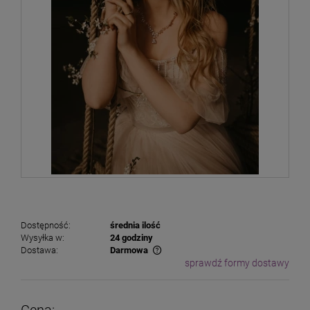
Dostępność:
średnia ilość
Wysyłka w:
24 godziny
Dostawa:
Darmowa
sprawdź formy dostawy
Cena nie zawiera ewentualnych kosztów płatności