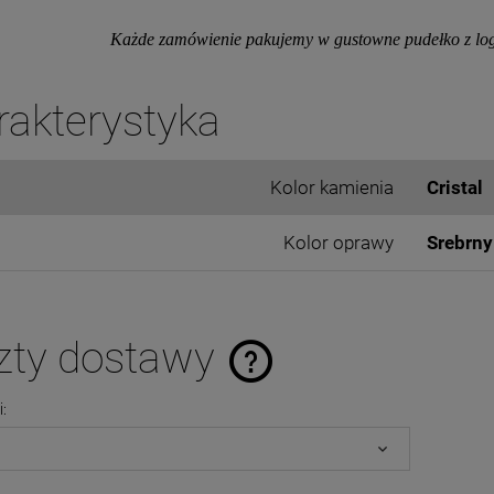
Każde zamówienie pakujemy w gustowne pudełko z logo
rakterystyka
Kolor kamienia
Cristal
Kolor oprawy
Srebrny
zty dostawy
i:
Cena nie zawiera ewentualnych kosztó
płatności