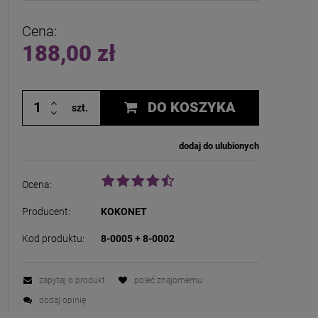
 zawiera ewentualnych kosztów
i
Cena:
188,00 zł
DO KOSZYKA
szt.
dodaj do ulubionych
Ocena:
Producent:
KOKONET
Kod produktu:
8-0005 + 8-0002
zapytaj o produkt
poleć znajomemu
dodaj opinię