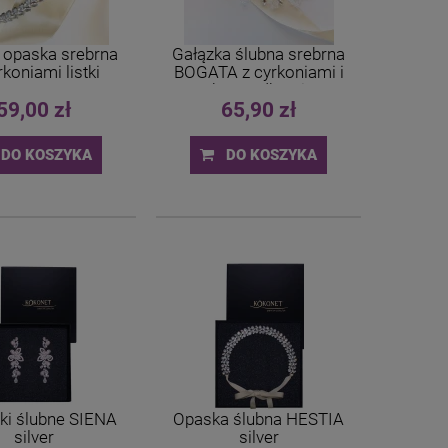
 opaska srebrna
Gałązka ślubna srebrna
rkoniami listki
BOGATA z cyrkoniami i
kryształkami
59,00 zł
65,90 zł
DO KOSZYKA
DO KOSZYKA
ki ślubne SIENA
Opaska ślubna HESTIA
silver
silver