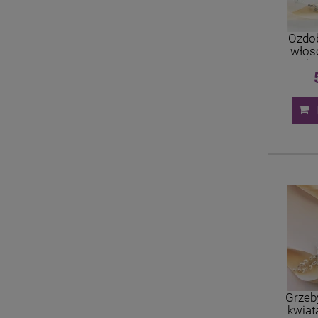
Ozdo
włosó
cyrko
Grzeb
kwiat