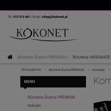
Tel:
515 515 461
| Email:
sklep@kokonet.pl
Biżuteria Ślubna PREMIUM
Biżuteria HANDMADE
»
»
»
Strona główna
Biżuteria Ślubna PREMIUM
Komplety
Kom
MENU
Biżuteria Ślubna PREMIUM
Kolczyki