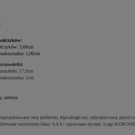
s
kolczyków:
olczyków: 5,60cm
 maksymalna: 1,00cm
ransoletki:
ansoletki: 17,5cm
 maksymalna: 1cm
y, srebrny
 zaprojektowany stop jubilerski, hipoalergiczny, zabezpieczony przed
zlifowane sześciennie klasy AAA+ oprawiane ręcznie. Logo KOKONE