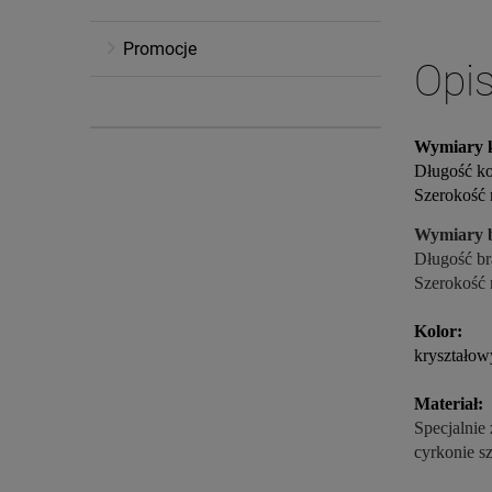
Promocje
Opi
Wymiary 
Długość k
Szerokość
Wymiary b
Długość br
Szerokość
Kolor:
kryształow
Materiał:
Specjalnie
cyrkonie s