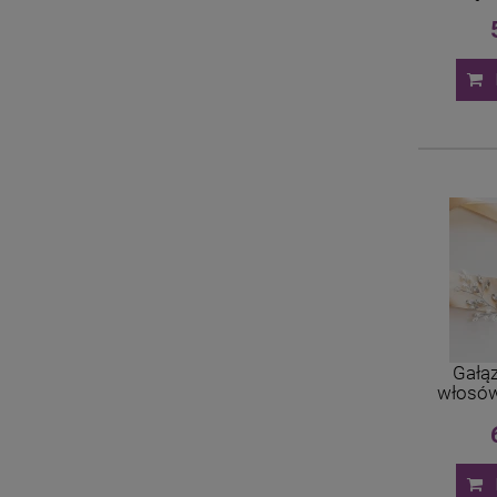
fry
Gałąz
włosów
z