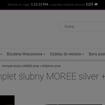
Zamów w ciągu
1:21:15 PM
, a paczkę nadamy jeszcze
DZIŚ
🚚
Biżuteria Wieczorowa
Ozdoby do włosów
Bony pod
Komplet ślubny MOREE silver + ROSANA silver
plet ślubny MOREE silver 