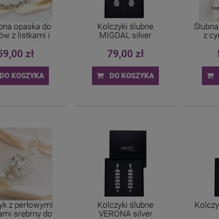
bna opaska do
Kolczyki ślubne
Ślubna
w z listkami i
MIGDAL silver
z cy
niami srebrna
59,00 zł
79,00 zł
DO KOSZYKA
DO KOSZYKA
yk z perłowymI
Kolczyki ślubne
Kolczy
ami srebrny do
VERONA silver