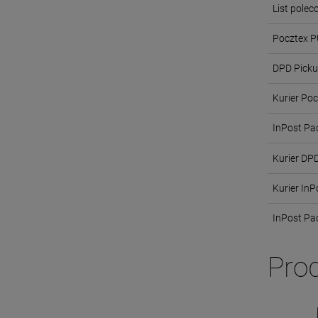
List pole
Pocztex 
DPD Pick
Kurier Po
InPost Pa
Kurier DP
Kurier InP
InPost P
Pro