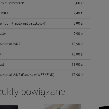
cony e-Commerce
0,00 zł
PUNKT
7,49 zł
up
((punkt, automat paczkowy))
8,90 zł
cztex
9,90 zł
czkomat 24/7
10,90 zł
D
10,90 zł
ost
11,90 zł
aczkomat 24/7 (Paczka w WEEKEND)
17,90 zł
dukty powiązane