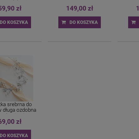
zury ślubnej
59,90 zł
149,00 zł
1
DO KOSZYKA
DO KOSZYKA
ka srebrna do
 długa ozdobna
 cyrkoniami
69,00 zł
DO KOSZYKA