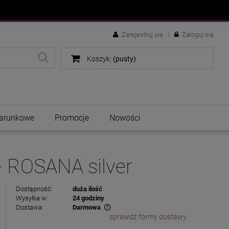
Zarejestruj się
Zaloguj się
Koszyk:
(pusty)
arunkowe
Promocje
Nowości
+ ROSANA silver
Dostępność:
duża ilość
Wysyłka w:
24 godziny
Dostawa:
Darmowa
sprawdź formy dostawy