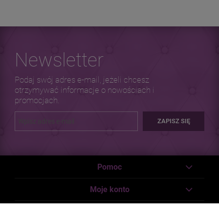
Newsletter
Podaj swój adres e-mail, jeżeli chcesz
otrzymywać informacje o nowościach i
promocjach.
ZAPISZ SIĘ
Pomoc
Moje konto
Płatności i dostawa