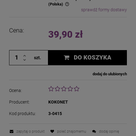
(Polska)
sprawdź formy dostawy
Cena nie zawiera ewentualnych kosztów płatności
Cena:
39,90 zł
DO KOSZYKA
szt.
dodaj do ulubionych
Ocena:
Producent:
KOKONET
Kod produktu:
3-0415
zapytaj o produkt
poleć znajomemu
dodaj opinię