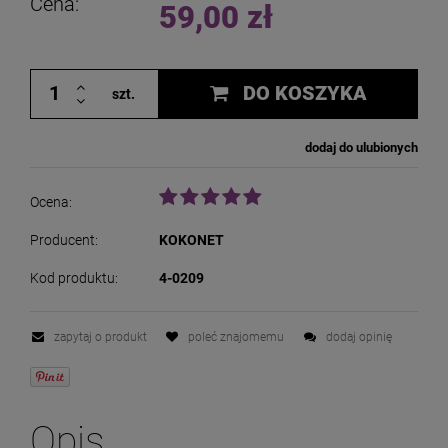
Cena:
59,00 zł
DO KOSZYKA
szt.
dodaj do ulubionych
Ocena:
Producent:
KOKONET
Kod produktu:
4-0209
zapytaj o produkt
poleć znajomemu
dodaj opinię
Opis