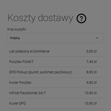
Koszty dostawy
Cena nie zawiera ewentualnych kosztów płatności
Kraj wysyłki:
List polecony e-Commerce
0,00 zł
Pocztex PUNKT
7,49 zł
DPD Pickup
((punkt, automat paczkowy))
8,90 zł
Kurier Pocztex
9,90 zł
InPost Paczkomat 24/7
10,90 zł
Kurier DPD
10,90 zł