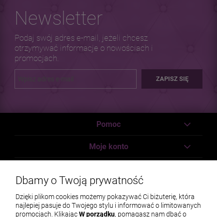
Newsletter
Podaj swój adres e-mail, jeżeli chcesz
otrzymywać informacje o nowościach i
promocjach.
ZAPISZ SIĘ
Pomoc
Moje konto
Płatności i dostawa
Dbamy o Twoją prywatność
Informacje
Dzięki plikom cookies możemy pokazywać Ci biżuterię, która
najlepiej pasuje do Twojego stylu i informować o limitowanych
O nas
promocjach. Klikając
W porządku
, pomagasz nam dbać o