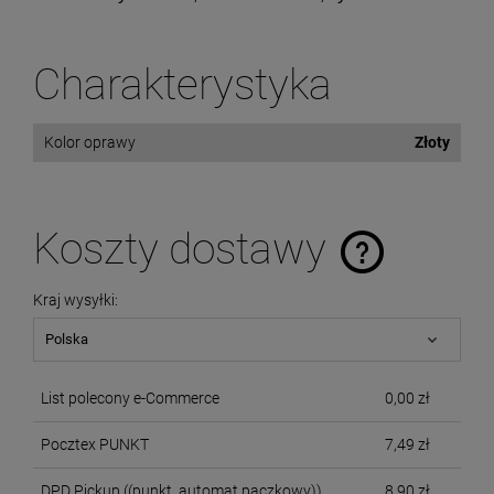
Charakterystyka
Kolor oprawy
Złoty
Koszty dostawy
Cena nie zawiera ewentualnych kosztów płatności
Kraj wysyłki:
List polecony e-Commerce
0,00 zł
Pocztex PUNKT
7,49 zł
DPD Pickup
((punkt, automat paczkowy))
8,90 zł