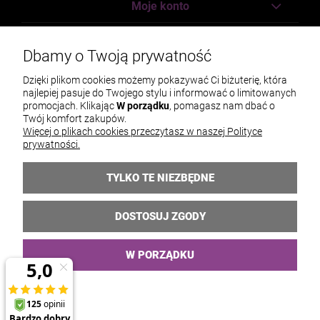
Moje konto
Płatności i dostawa
Dbamy o Twoją prywatność
Informacje
Dzięki plikom cookies możemy pokazywać Ci biżuterię, która
najlepiej pasuje do Twojego stylu i informować o limitowanych
O nas
promocjach. Klikając
W porządku
, pomagasz nam dbać o
Twój komfort zakupów.
Więcej o plikach cookies przeczytasz w naszej Polityce
prywatności.
TYLKO TE NIEZBĘDNE
DOSTOSUJ ZGODY
W PORZĄDKU
© 2026 kokonet.pl . Wszelkie prawa zastrzeżone.
Styl graficzny WebCoders.eu
Sklep internetowy Shoper.pl