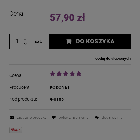
Cena:
57,90 zł
DO KOSZYKA
szt.
dodaj do ulubionych
Ocena:
Producent:
KOKONET
Kod produktu:
4-0185
zapytaj o produkt
poleć znajomemu
dodaj opinię